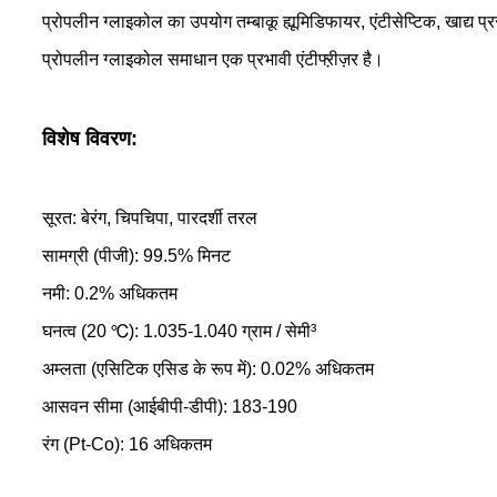
प्रोपलीन ग्लाइकोल का उपयोग तम्बाकू ह्यूमिडिफायर, एंटीसेप्टिक, खाद्य 
प्रोपलीन ग्लाइकोल समाधान एक प्रभावी एंटीफ्ऱीज़र है।
विशेष विवरण:
सूरत: बेरंग, चिपचिपा, पारदर्शी तरल
सामग्री (पीजी): 99.5% मिनट
नमी: 0.2% अधिकतम
घनत्व (20 ℃): 1.035-1.040 ग्राम / सेमी³
अम्लता (एसिटिक एसिड के रूप में): 0.02% अधिकतम
आसवन सीमा (आईबीपी-डीपी): 183-190
रंग (Pt-Co): 16 अधिकतम