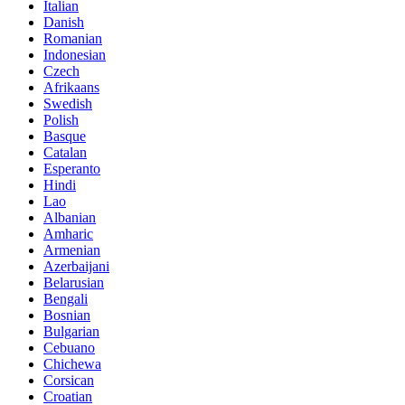
Italian
Danish
Romanian
Indonesian
Czech
Afrikaans
Swedish
Polish
Basque
Catalan
Esperanto
Hindi
Lao
Albanian
Amharic
Armenian
Azerbaijani
Belarusian
Bengali
Bosnian
Bulgarian
Cebuano
Chichewa
Corsican
Croatian