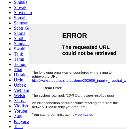
Sinhala
Slovak
Slovenian
Somali
Samoan
Scots Gaelic
Shona
Sindhi
Sundanese
Swahili
Tajik
Tamil
Telugu
Thai
Ukrainian
Urdu
Uzbek
Vietnamese
Welsh
Xhosa
Yiddish
Yoruba
Zulu
Kinyarwanda
Tatar