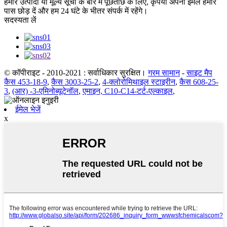
हमारे उत्पादों या मूल्य सूची के बारे में पूछताछ के लिए, कृपया अपना ईमेल हमारे
पास छोड़ दें और हम 24 घंटे के भीतर संपर्क में रहेंगे।
सदस्यता लें
© कॉपीराइट - 2010-2021 : सर्वाधिकार सुरक्षित।
गरम सामान
-
साइट मैप
कैस 453-18-9
,
कैस 3003-25-2
,
4-क्लोरोमिथाइल स्टाइरीन
,
कैस 608-25-
3
,
(आर) -3-एमिनोब्यूटेनॉल
,
एमाइन, C10-C14-टर्ट-एल्काइल
,
ईमेल भेजें
x