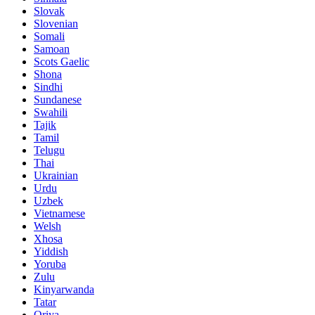
Slovak
Slovenian
Somali
Samoan
Scots Gaelic
Shona
Sindhi
Sundanese
Swahili
Tajik
Tamil
Telugu
Thai
Ukrainian
Urdu
Uzbek
Vietnamese
Welsh
Xhosa
Yiddish
Yoruba
Zulu
Kinyarwanda
Tatar
Oriya